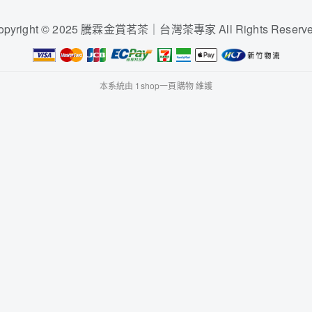
opyright © 2025 騰霖金賞茗茶｜台灣茶專家 All Rights Reserve
本系統由
1shop一頁購物
維護