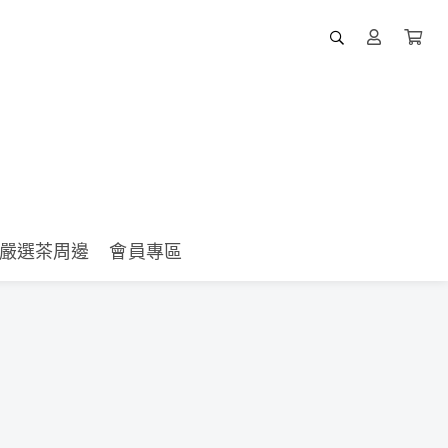
嚴選茶周邊
會員專區