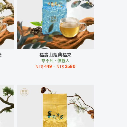
最
福壽山經典福來
茶不凡．價親人
449
-
3580
NT$
NT$