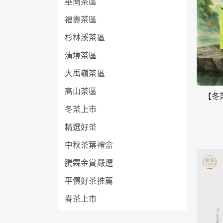
華崗茶區
福壽茶區
杉林溪茶區
清境茶區
大禹嶺茶區
高山茶區
【冬
冬茶上市
精選好茶
中秋茶葉禮盒
騰霖金賞嚴選
平價好茶推薦
春茶上市