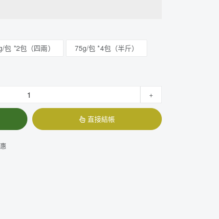
5g/包 *2包（四兩）
75g/包 *4包（半斤）
+
直接結帳
優惠