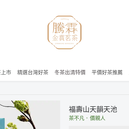
茶上市
精選台灣好茶
冬茶出清特價
平價好茶推薦
福壽山天韻天池
茶不凡．價親人