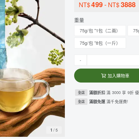
499
-
3888
NT$
NT$
重量
75g/包 *1包（二兩）
7
75g/包 *8包（一斤）
-
加入購物車
滿額折扣
滿 3000 享 9折 
全店
滿額免運
滿千免運費!
全店
1
/
5